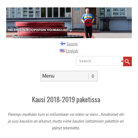
Suomi
English
Search
Skip to content
Menu
Kausi 2018-2019 paketissa
Parempi myöhään kuin ei milloinkaan vai miten se meni… Kesäkiireet ohi
ja uusi kausikin on alkanut, mutta viime kauden laittaminen pakettiin on
jäänyt tekemättä.