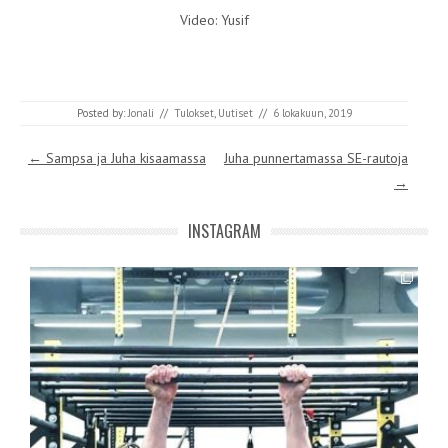
Video: Yusif
Posted by:
Jonali
//
Tulokset
,
Uutiset
//
6 lokakuun, 2019
Post navigation
←
Sampsa ja Juha kisaamassa
Juha punnertamassa SE-rautoja
→
INSTAGRAM