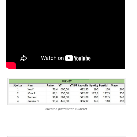
Miesten päätökisan tulokset.