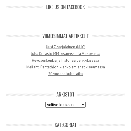
LIKE US ON FACEBOOK
VIIMEISIMMÄT ARTIKKELIT
Uusi 7-sarjalainen (M40)
Juha Koivisto MM-kisareissulla Varsovassa
Hevosenkenkiä ja historiaa penkkikisassa
Meilahti Pentathlon – erikoismiehet kisaamassa
20 vuoden kulta-aika
ARKISTOT
Arkistot
KATEGORIAT