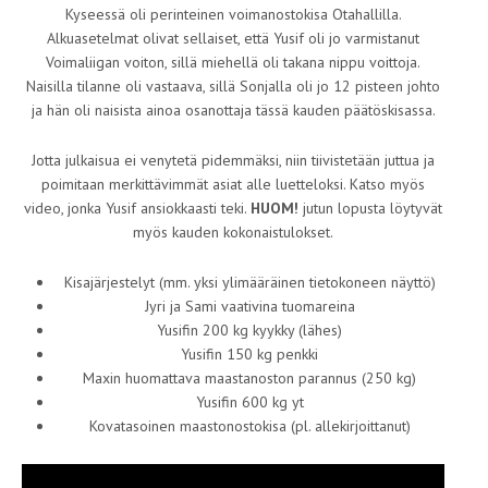
Kyseessä oli perinteinen voimanostokisa Otahallilla.
Alkuasetelmat olivat sellaiset, että Yusif oli jo varmistanut
Voimaliigan voiton, sillä miehellä oli takana nippu voittoja.
Naisilla tilanne oli vastaava, sillä Sonjalla oli jo 12 pisteen johto
ja hän oli naisista ainoa osanottaja tässä kauden päätöskisassa.
Jotta julkaisua ei venytetä pidemmäksi, niin tiivistetään juttua ja
poimitaan merkittävimmät asiat alle luetteloksi. Katso myös
video, jonka Yusif ansiokkaasti teki.
HUOM!
jutun lopusta löytyvät
myös kauden kokonaistulokset.
Kisajärjestelyt (mm. yksi ylimääräinen tietokoneen näyttö)
Jyri ja Sami vaativina tuomareina
Yusifin 200 kg kyykky (lähes)
Yusifin 150 kg penkki
Maxin huomattava maastanoston parannus (250 kg)
Yusifin 600 kg yt
Kovatasoinen maastonostokisa (pl. allekirjoittanut)