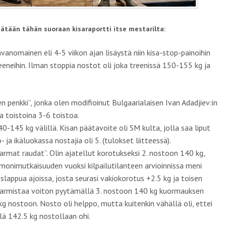
isätään tähän suoraan kisaraportti itse mestarilta:
anomainen eli 4-5 viikon ajan lisäystä niin kisa-stop-painoihin
eeneihin. Ilman stoppia nostot oli joka treenissä 150-155 kg ja
 penkki”, jonka olen modifioinut Bulgaarialaisen Ivan Adadjiev:in
 toistoina 3-6 toistoa.
-145 kg välillä. Kisan päätavoite oli SM kulta, jolla saa liput
 ikäluokassa nostajia oli 5. (tulokset liitteessä).
”varmat raudat”. Olin ajatellut korotukseksi 2. nostoon 140 kg,
nimutkaisuuden vuoksi kilpailutilanteen arvioinnissa meni
uslappua ajoissa, josta seurasi vakiokorotus +2.5 kg ja toisen
varmistaa voiton pyytämällä 3. nostoon 140 kg kuormauksen
 kg nostoon. Nosto oli helppo, mutta kuitenkin vähällä oli, ettei
lä 142.5 kg nostollaan ohi.