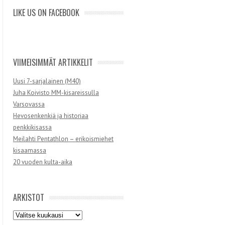
LIKE US ON FACEBOOK
VIIMEISIMMÄT ARTIKKELIT
Uusi 7-sarjalainen (M40)
Juha Koivisto MM-kisareissulla
Varsovassa
Hevosenkenkiä ja historiaa
penkkikisassa
Meilahti Pentathlon – erikoismiehet
kisaamassa
20 vuoden kulta-aika
ARKISTOT
Arkistot