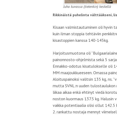
Juha kuvassa (tietenkin) keskellä
Rikkinäistä puhelinta välttääkseni, l
Kisaan valmistautuminen oli hyvin tav
kuin ilman stoppia tehtäviin penkkitr
kisastoppien kanssa 140-145kg.
Harjoitusmuotona oli ”Bulgaarialainen
painonnosto-ohjelmista sekä 5 sarjaa
Ennakko-odotus kisatulokselle oli 140
MM maajoukkueeseen. Omassa paino- ja
Aloituspainoksi valitsin 135 kg, ns. 
mutta SVNL:n uuden tulostaulukon mo
liikaa aikaa enkä ehtinyt viedä korot
noston kuormaus 137.5 kg. Halusin 
vaikka potentiaalia olisi ollut 142.5
2. rankattu nostaja mennyt viimeisel