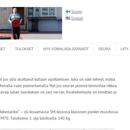
Suomi
English
Search
SET
TULOKSET
HYV VOIMALIIGA SÄÄNNÖT
SEURA
LIITY
 jos olisi aloittanut kultaan sijoittamisen. Juha on näin tehnyt, mutta
imalla vaan punnertamalla. Nyt jos seuran jäseniä kiinnostaa rikkoa
rittävää Juhan suorituksiin on sen verran. Kisakokemusta on nimittäin jo
kkikeisariksi” – oli kisaamassa SM-kisoissa klassisen penkin muodossa.
 M70. Tuloksena 1. sija tuloksella 140 kg.