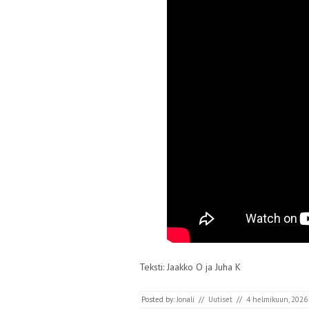
Teksti: Jaakko O ja Juha K
Posted by:
Jonali
//
Uutiset
//
4 helmikuun, 2026