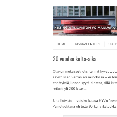
Skip to content
Menu
HOME
KISAKALENTERI
UUTI
20 vuoden kulta-aika
Otsikon mukaisesti olisi tehnyt hyvät tuotot
aavistuksen verran eri muodossa – ei louh
ennätyksiä, lienee syytä aloittaa, sillä ki
reilusti yli 200 kisasta.
Juha Koivisto – voisiko kutsua HYV:n ”pen
Painoluokkana oli tuttu 93 kg ja ikäluokka