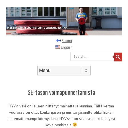
Suomi
English
Search
Skip to content
Menu
SE-tason voimapunnertamista
HYV:n väki on jälleen niittänyt mainetta ja kunniaa. Tällä kertaa
vuorossa on ollut konkarijäsen ja uusille jäsenille ehkä hiukan
tuntemattomampi körmy: Juha. HYV:ssä on siis useampi kuin yksi
kova penkkaaja