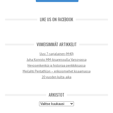
LIKE US ON FACEBOOK
VIIMEISIMMÄT ARTIKKELIT
Uusi 7-sarjalainen (M40)
Juha Koivisto MM-kisareissulla Varsovassa
Hevosenkenkiä ja historiaa penkkikisassa
Meilahti Pentathlon – erikoismiehet kisaamassa
20 vuoden kulta-aika
ARKISTOT
Arkistot