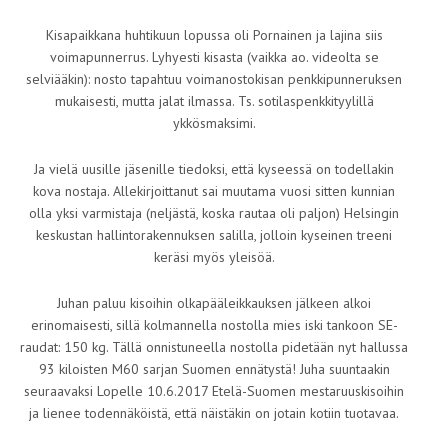
Kisapaikkana huhtikuun lopussa oli Pornainen ja lajina siis
voimapunnerrus. Lyhyesti kisasta (vaikka ao. videolta se
selviääkin): nosto tapahtuu voimanostokisan penkkipunneruksen
mukaisesti, mutta jalat ilmassa. Ts. sotilaspenkkityylillä
ykkösmaksimi.
Ja vielä uusille jäsenille tiedoksi, että kyseessä on todellakin
kova nostaja. Allekirjoittanut sai muutama vuosi sitten kunnian
olla yksi varmistaja (neljästä, koska rautaa oli paljon) Helsingin
keskustan hallintorakennuksen salilla, jolloin kyseinen treeni
keräsi myös yleisöä.
Juhan paluu kisoihin olkapääleikkauksen jälkeen alkoi
erinomaisesti, sillä kolmannella nostolla mies iski tankoon SE-
raudat: 150 kg. Tällä onnistuneella nostolla pidetään nyt hallussa
93 kiloisten M60 sarjan Suomen ennätystä! Juha suuntaakin
seuraavaksi Lopelle 10.6.2017 Etelä-Suomen mestaruuskisoihin
ja lienee todennäköistä, että näistäkin on jotain kotiin tuotavaa.