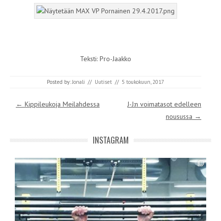
Teksti: Pro-Jaakko
Posted by:
Jonali
//
Uutiset
//
5 toukokuun, 2017
Post navigation
←
Kippileukoja Meilahdessa
J-J:n voimatasot edelleen
nousussa
→
INSTAGRAM