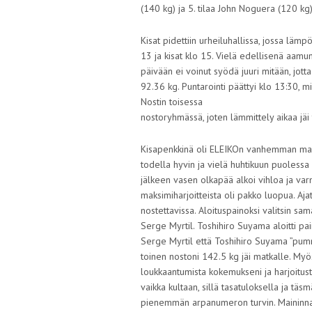
(140 kg) ja 5. tilaa John Noguera (120 kg)
Kisat pidettiin urheiluhallissa, jossa lämp
13 ja kisat klo 15. Vielä edellisenä aamun
päivään ei voinut syödä juuri mitään, jott
92.36 kg. Puntarointi päättyi klo 13:30, m
Nostin toisessa
nostoryhmässä, joten lämmittely aikaa jäi 
Kisapenkkinä oli ELEIKOn vanhemman malli
todella hyvin ja vielä huhtikuun puolessa 
jälkeen vasen olkapää alkoi vihloa ja varmi
maksimiharjoitteista oli pakko luopua. Aja
nostettavissa. Aloituspainoksi valitsin sa
Serge Myrtil. Toshihiro Suyama aloitti pa
Serge Myrtil että Toshihiro Suyama ”pumm
toinen nostoni 142.5 kg jäi matkalle. Myös
loukkaantumista kokemukseni ja harjoitust
vaikka kultaan, sillä tasatuloksella ja tä
pienemmän arpanumeron turvin. Maininnan 