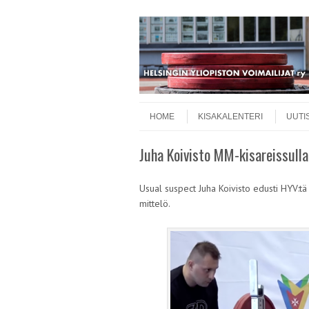
Skip to content
Menu
HOME
KISAKALENTERI
UUTI
Juha Koivisto MM-kisareissull
Usual suspect Juha Koivisto edusti HYV:tä
mittelö.