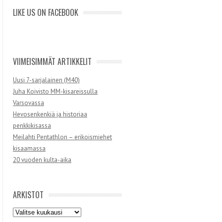
LIKE US ON FACEBOOK
VIIMEISIMMÄT ARTIKKELIT
Uusi 7-sarjalainen (M40)
Juha Koivisto MM-kisareissulla
Varsovassa
Hevosenkenkiä ja historiaa
penkkikisassa
Meilahti Pentathlon – erikoismiehet
kisaamassa
20 vuoden kulta-aika
ARKISTOT
Arkistot