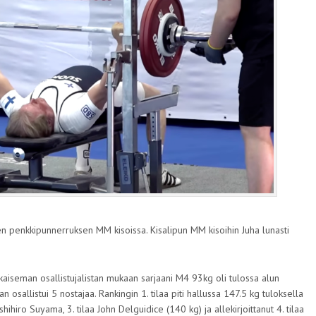
en penkkipunnerruksen MM kisoissa. Kisalipun MM kisoihin Juha lunasti
ulkaiseman osallistujalistan mukaan sarjaani M4 93kg oli tulossa alun
n osallistui 5 nostajaa. Rankingin 1. tilaa piti hallussa 147.5 kg tuloksella
hihiro Suyama, 3. tilaa John Delguidice (140 kg) ja allekirjoittanut 4. tilaa