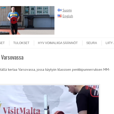
Suomi
English
Search
SET
TULOKSET
HYV VOIMALIIGA SÄÄNNÖT
SEURA
LIITY
a Varsovassa
 tällä kertaa Varsovassa, jossa käytyiin klassisen penkkipunnerruksen MM-