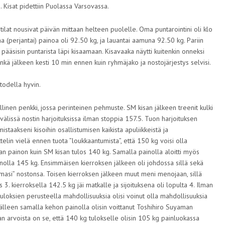
. Kisat pidettiin Puolassa Varsovassa.
ötilat nousivat päivän mittaan helteen puolelle. Oma puntarointini oli klo
a (perjantai) painoa oli 92.50 kg, ja lauantai aamuna 92.50 kg. Pariin
a pääsisin puntarista läpi kisaamaan. Kisavaaka näytti kuitenkin onneksi
inkä jälkeen kesti 10 min ennen kuin ryhmäjako ja nostojärjestys selvisi.
todella hyvin.
nen penkki, jossa perinteinen pehmuste. SM kisan jälkeen treenit kulki
välissä nostin harjoituksissa ilman stoppia 157.5. Tuon harjoituksen
staakseni kisoihin osallistumisen kaikista apuliikkeistä ja
ttelin vielä ennen tuota ”loukkaantumista”, että 150 kg voisi olla
man painon kuin SM kisan tulos 140 kg. Samalla painolla aloitti myös
inolla 145 kg. Ensimmäisen kierroksen jälkeen oli johdossa sillä sekä
asi” nostonsa. Toisen kierroksen jälkeen muut meni menojaan, sillä
 3. kierroksella 142.5 kg jäi matkalle ja sijoituksena oli lopulta 4. Ilman
uloksien perusteella mahdollisuuksia olisi voinut olla mahdollisuuksia
smälleen samalla kehon painolla olisin voittanut Toshihiro Suyaman
arvoista on se, että 140 kg tulokselle olisin 105 kg painluokassa