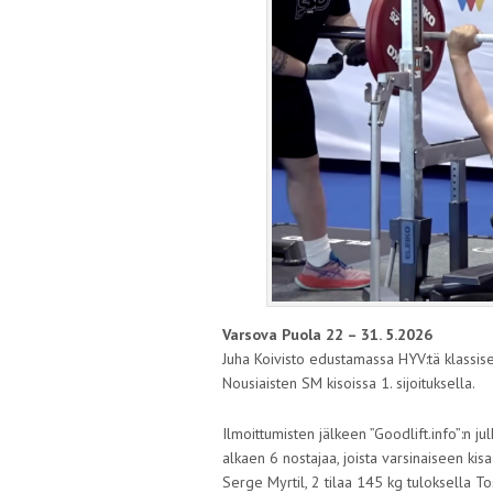
Varsova Puola 22 – 31. 5.2026
Juha Koivisto edustamassa HYV:tä klassis
Nousiaisten SM kisoissa 1. sijoituksella.
Ilmoittumisten jälkeen ”Goodlift.info”:n j
alkaen 6 nostajaa, joista varsinaiseen kisaa
Serge Myrtil, 2 tilaa 145 kg tuloksella Tos