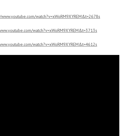
://www.youtube.com/watch?v=xWoRM9XYREM&t=2678s
//www.youtube.com/watch?v=xWoRM9XYREM&t=3713s
//www.youtube.com/watch?v=xWoRM9XYREM&t=4612s