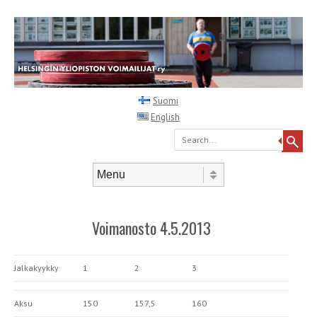
Suomi
English
Search
Skip to content
Menu
Voimanosto 4.5.2013
Jalkakyykky
1
2
3
Aksu
150
157,5
160