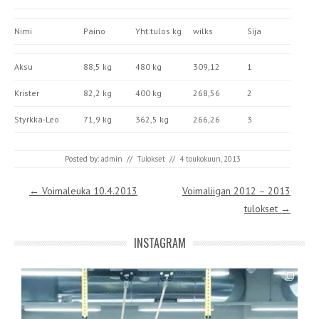
Nimi
Paino
Yht.tulos kg
wilks
Sija
Aksu
88,5 kg
480 kg
309,12
1
Krister
82,2 kg
400 kg
268,56
2
Styrkka-Leo
71,9 kg
362,5 kg
266,26
3
Posted by:
admin
//
Tulokset
//
4 toukokuun, 2013
Post navigation
←
Voimaleuka 10.4.2013
Voimaliigan 2012 – 2013
tulokset
→
INSTAGRAM