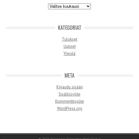
Arkistot
KATEGORIAT
Tulokset
Uutiset
Yleistä
META
Kirjaudu sisään
Sisältösyöte
Kommenttisyöte
WordPress.org
© 2026
Helsingin Yliopiston Voimailijat ry