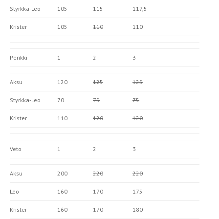
Styrkka-Leo
105
115
117,5
Krister
105
110
110
Penkki
1
2
3
Aksu
120
125
125
Styrkka-Leo
70
75
75
Krister
110
120
120
Veto
1
2
3
Aksu
200
220
220
Leo
160
170
175
Krister
160
170
180