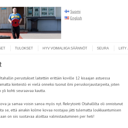
Suomi
English
Search
SET
TULOKSET
HYV VOIMALIIGA SÄÄNNÖT
SEURA
LIITY
t
hallin perustukset laitettiin erittäin koville 12 kisaajan astuessa
matta kiinteistö ei vielä onneksi tuonut ilmi peruskorjaustarpeita, joten
 yli kohti seuraavaa kautta.
kova ja samaa voisin sanoa myös nyt. Rekrytointi Otahallilta oli onnistunut
ita se, että ainakin kolme kovaa nostajaa jätti tulematta loukkaantumisen
isaan on siis suotavaa aloittaa valmistautuminen per heti!