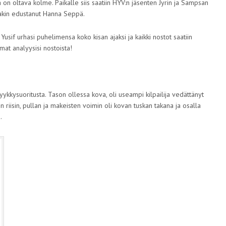
ta on oltava kolme. Paikalle siis saatiin HYV:n jäsenten Jyrin ja Sampsan
sakin edustanut Hanna Seppä.
 Yusif urhasi puhelimensa koko kisan ajaksi ja kaikki nostot saatiin
mat analyysisi nostoista!
ykkysuoritusta. Tason ollessa kova, oli useampi kilpailija vedättänyt
 riisin, pullan ja makeisten voimin oli kovan tuskan takana ja osalla
.