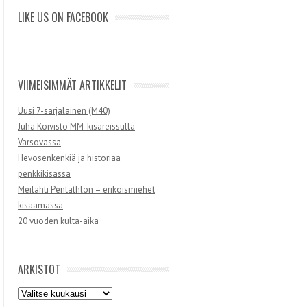
LIKE US ON FACEBOOK
VIIMEISIMMÄT ARTIKKELIT
Uusi 7-sarjalainen (M40)
Juha Koivisto MM-kisareissulla
Varsovassa
Hevosenkenkiä ja historiaa
penkkikisassa
Meilahti Pentathlon – erikoismiehet
kisaamassa
20 vuoden kulta-aika
ARKISTOT
Arkistot