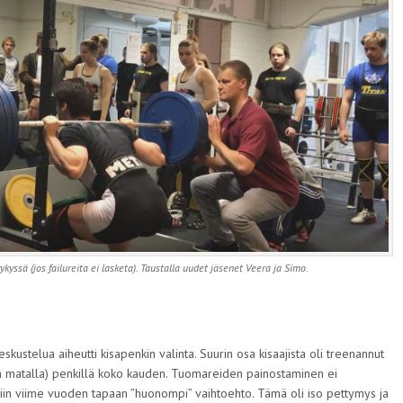
kyssä (jos failureita ei lasketa). Taustalla uudet jäsenet Veera ja Simo.
ustelua aiheutti kisapenkin valinta. Suurin osa kisaajista oli treenannut
an matalla) penkillä koko kauden. Tuomareiden painostaminen ei
ittiin viime vuoden tapaan ”huonompi” vaihtoehto. Tämä oli iso pettymys ja