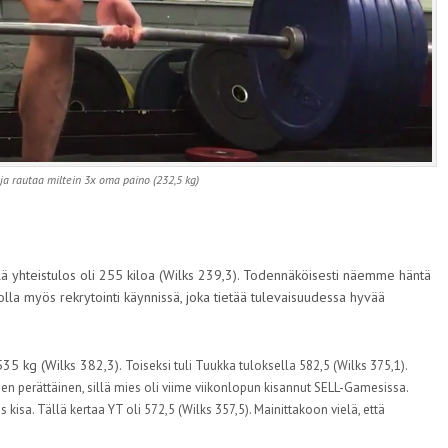
 ja rautaa miltein 3x oma paino (232,5 kg)
lä yhteistulos oli 255 kiloa (Wilks 239,3). Todennäköisesti näemme häntä
olla myös rekrytointi käynnissä, joka tietää tulevaisuudessa hyvää
 535 kg (Wilks 382,3).
Toiseksi tuli Tuukka tuloksella 582,5 (
Wilks
375,1).
inen perättäinen, sillä mies oli viime viikonlopun kisannut SELL-Gamesissa.
s kisa. Tällä kertaa YT oli 572,5 (
Wilks
357,5). Mainittakoon vielä, että