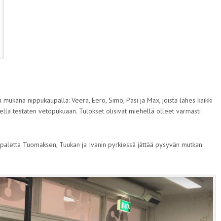
li mukana nippukaupalla: Veera, Eero, Simo, Pasi ja Max, joista lähes kaikki
lella testaten vetopukuaan. Tulokset olisivat miehellä olleet varmasti
appaletta Tuomaksen, Tuukan ja Ivanin pyrkiessä jättää pysyvän mutkan