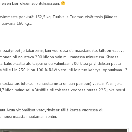
imeisen kierroksen suorituksessaan.
ovimmasta penkistä: 152,5 kg. Tuukka ja Tuomas eivät tosin jääneet
nä päivänä 160 kg…
es päätyneet jo takareisiin, kun vuorossa oli maastanosto. Jälleen vaativa
a monen oli noustava 200 kiloon vain muutamassa minuutissa. Kisassa
: kahdeksalla aloituspaino oli vähintään 200 kiloa ja yhdeksän päätti
ava Ville H:n 230 kilon 100 % RAW veto! Milloin tuo kehitys loppuukaan…?
koittaa siis tuloksen suhteuttamista omaan painoon) vastasi Yusif, joka
,7 kilon painoisella Yusifilla oli toisessa vedossa rautaa 225, joka nousi
ut Axun yltiömäiset vetoyritykset: tällä kertaa vuorossa oli
llä nousi maasta muutaman sentin.