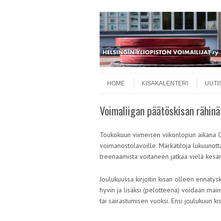
Skip to content
Menu
HOME
KISAKALENTERI
UUTI
Voimaliigan päätöskisan rähinä
Toukokuun viimeisen viikonlopun aikana Ota
voimanostolavoille. Märkätiloja lukuunotta
treenaamista voitaneen jatkaa vielä kesän
Joulukuussa kirjoitin kisan olleen ennätys
hyvin ja lisäksi (pelotteena) voidaan main
tai sairastumisen vuoksi. Ensi joulukuun k