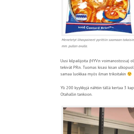
Menetetyt lihaspaineet pyrittiin saamaan takaisin
mm. pullan avulla.
Uusi kilpailijoita (HYV:n voimanostossa) o
tekivät PR:n. Tuomas kisasi kisan ulkopuo
samaa luokkaa myös ilman trikoitakin
Yli 200 kyykkyjä nähtiin tällä kertaa 3 k
Otahallin tankoon.