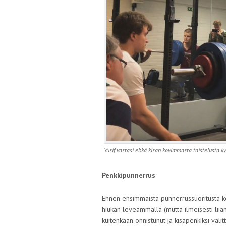
Yusif vastasi ehkä kisan kovimmasta taistelusta kyy
Penkkipunnerrus
Ennen ensimmäistä punnerrussuoritusta kesk
hiukan leveämmällä (mutta ilmeisesti lii
kuitenkaan onnistunut ja kisapenkiksi val