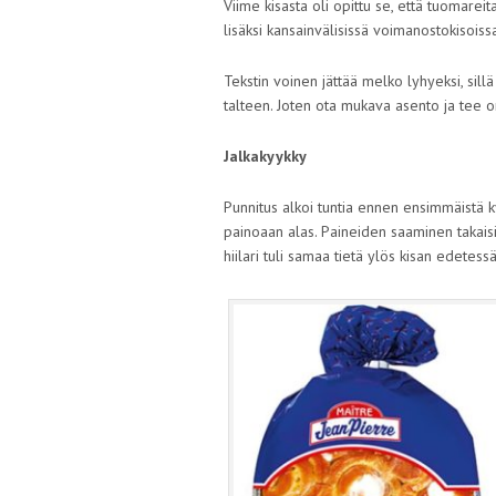
Viime kisasta oli opittu se, että tuomarei
lisäksi kansainvälisissä voimanostokisois
Tekstin voinen jättää melko lyhyeksi, sillä
talteen. Joten ota mukava asento ja tee o
Jalkakyykky
Punnitus alkoi tuntia ennen ensimmäistä ky
painoaan alas. Paineiden saaminen takaisin
hiilari tuli samaa tietä ylös kisan edetessä