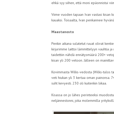
ehkä syy siihen, että moni epäonnistui vi
Viime vuoden tapaan Ivan vastasi kisan k
kauaksi. Toisaalta, Ivan penkannee hyvä
Maastanosto
Penkin aikana sulatetut ruuat olivat kenti
kirjurimme laittoi lämmittelyyn vauhtia j
taidettiin nähdä ennätysmäärä 200+ vetoja
kisan yli 200 vetoon. Jälleen on mainitt
Kovimmasta Wilks-vedosta (Wilks-tulos tar
veti hiukan yli 3 kertaa oman painonsa. 74
suht kevyesti. 230 oli kuitenkin liikaa.
Kisassa on jo lähes perinteeksi muodostun
neljännestonni, joka molemmilla yrityksi