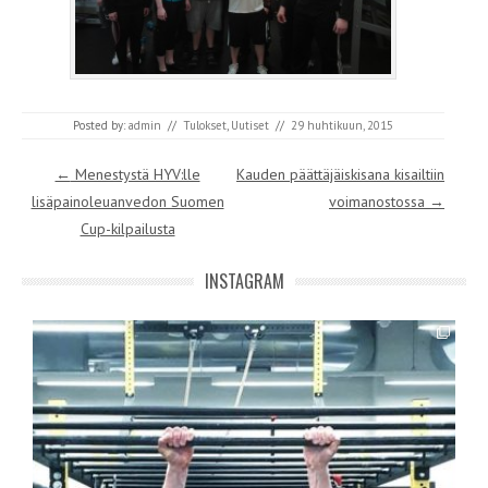
Posted by:
admin
//
Tulokset
,
Uutiset
//
29 huhtikuun, 2015
Post navigation
←
Menestystä HYV:lle
Kauden päättäjäiskisana kisailtiin
lisäpainoleuanvedon Suomen
voimanostossa
→
Cup-kilpailusta
INSTAGRAM