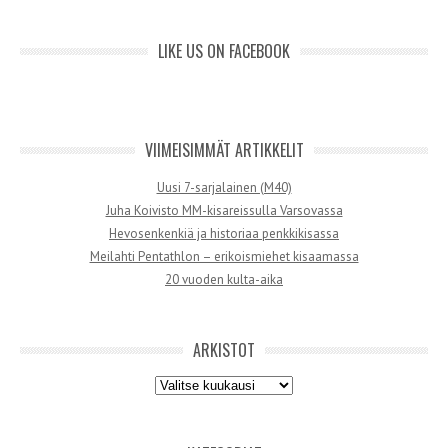
LIKE US ON FACEBOOK
VIIMEISIMMÄT ARTIKKELIT
Uusi 7-sarjalainen (M40)
Juha Koivisto MM-kisareissulla Varsovassa
Hevosenkenkiä ja historiaa penkkikisassa
Meilahti Pentathlon – erikoismiehet kisaamassa
20 vuoden kulta-aika
ARKISTOT
Arkistot