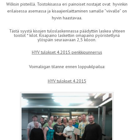
Wilksin pisteillä. Toistokisassa eri painoiset nostajat ovat hyvinkin
erilaisessa asemassa ja kisaajienlaittaminen samalle ”viivalle” on
hyvin haastavaa.
Tästä syystä kisojen tuloslaskennassa päädyttiin laskea yhteen
toistot * kilot. Kisapaino laskettiin omapaino pyöristettynä
ylöspäin seuraavaan 2,5 kiloon.
HYV tulokset 4.2015 penkkipunnerrus
Voimaliigan tilanne ennen loppukilpailua:
HYV tulokset 4.2015