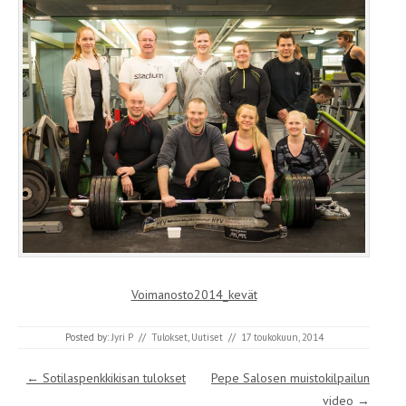
Voimanosto2014_kevät
Posted by:
Jyri P
//
Tulokset
,
Uutiset
//
17 toukokuun, 2014
Post navigation
←
Sotilaspenkkikisan tulokset
Pepe Salosen muistokilpailun
video
→