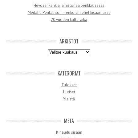
Hevosenkenkiä ja historiaa penkkikisassa
Meilahti Pentathlon – erikoismiehet kisaamassa
20 vuoden kulta-aika
ARKISTOT
Arkistot
KATEGORIAT
Tulokset
Uutiset
Yleistä
META
Kirjaudu sisään