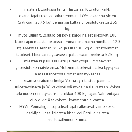
naisten kilpailussa tehtiin historiaa. Kilpailun kaikki
osanottajat rikkoivat aikaisemman HYV:n kisaennätyksen
(Sali-Sari, 227.5 kg). Jenna sai kultaa yhteistuloksella 255
kg.
myös lajien tulostaso oli kova: kaikki naiset rikkoivat 100
kilon rajan maastanostossa, Emma nosti parhaimmillaan 120
kg. Kyykyssä Jennan 95 kg ja Liisan 85 kg olivat kovimmat
tulokset. Elina sai näyttävässä paluussaan penkistä 57.5 kg.
miesten kilpailussa Petri ja debytoija Simo tekivät
yhteistulosennätyksensä. Molemmat tekivät lisäksi kyykyssä
ja maastanostossa omat ennätyksensä.
kisan seuratuin urheilija
Voima-Jyri
taisteli paineita,
tulostavoitteita ja Wilks-pisteissä myös naisia vastaan. Voima
teki uuden ennätyksensä ja rikkoi 400 kg rajan. Valmentajaa
ei ole vielä tavoitettu kommentteja varten.
HYV:n Voimaliigan lopulliset sijat ratkesivat viimeisessä
osakilpailussa. Miesten kisan vei Petri ja naisten
kiertopalkinnon Emma.