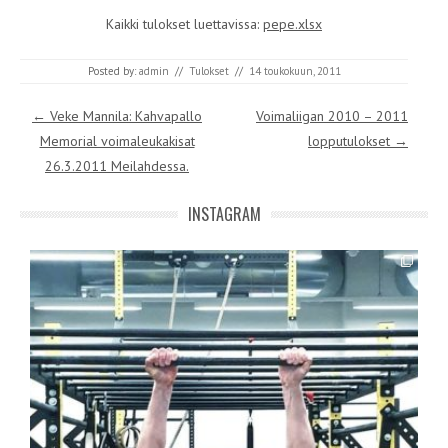
Kaikki tulokset luettavissa:
pepe.xlsx
Posted by:
admin
//
Tulokset
//
14 toukokuun, 2011
Post navigation
←
Veke Mannila: Kahvapallo
Voimaliigan 2010 – 2011
Memorial voimaleukakisat
lopputulokset
→
26.3.2011 Meilahdessa.
INSTAGRAM