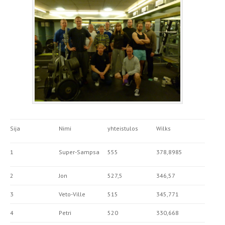
Sija
Nimi
yhteistulos
Wilks
1
Super-Sampsa
555
378,8985
2
Jon
527,5
346,57
3
Veto-Ville
515
345,771
4
Petri
520
330,668