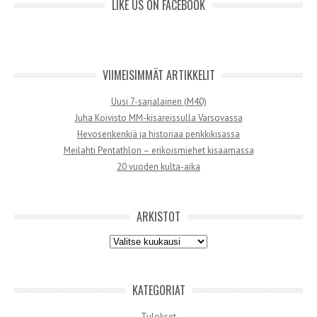
LIKE US ON FACEBOOK
VIIMEISIMMÄT ARTIKKELIT
Uusi 7-sarjalainen (M40)
Juha Koivisto MM-kisareissulla Varsovassa
Hevosenkenkiä ja historiaa penkkikisassa
Meilahti Pentathlon – erikoismiehet kisaamassa
20 vuoden kulta-aika
ARKISTOT
Arkistot
KATEGORIAT
Tulokset