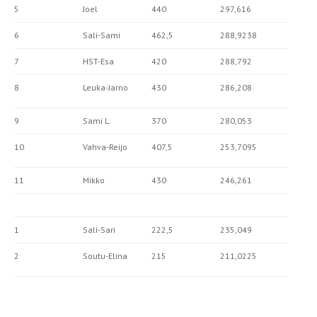
5
Joel
440
297,616
6
Sali-Sami
462,5
288,9238
7
HST-Esa
420
288,792
8
Leuka-Jarno
430
286,208
9
Sami L.
370
280,053
10
Vahva-Reijo
407,5
253,7095
11
Mikko
430
246,261
1
Sali-Sari
222,5
235,049
2
Soutu-Elina
215
211,0225