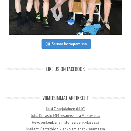
Seuraa Instagramissa
LIKE US ON FACEBOOK
VIIMEISIMMÄT ARTIKKELIT
Uusi 7-sarjalainen (M40)
Juha Koivisto MM-kisareissulla Varsovassa
Hevosenkenkiä ja historiaa penkkikisassa
Meilahti Pentathlon – erikoismiehet kisaamassa