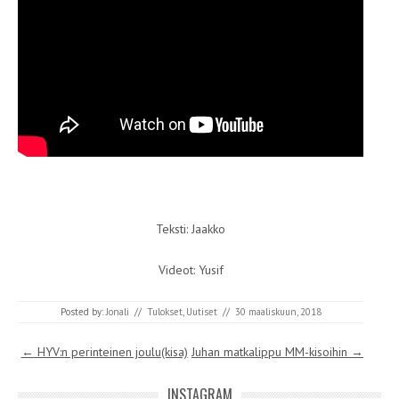
Teksti: Jaakko
Videot: Yusif
Posted by:
Jonali
//
Tulokset
,
Uutiset
//
30 maaliskuun, 2018
Post navigation
←
HYV:n perinteinen joulu(kisa)
Juhan matkalippu MM-kisoihin
→
INSTAGRAM