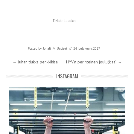
Teksti: Jaakko
Posted by:
Jonali
//
Uutiset
//
24 joulukuun, 2017
Post navigation
←
Juhan tiukka penkkikisa
HYV:n perinteinen joulu(kisa)
→
INSTAGRAM