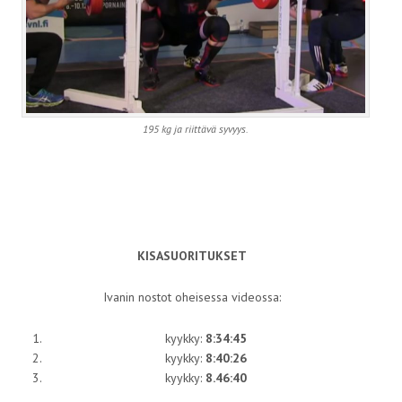
195 kg ja riittävä syvyys.
KISASUORITUKSET
Ivanin nostot oheisessa videossa:
kyykky:
8:34:45
kyykky:
8:40:26
kyykky:
8.46:40