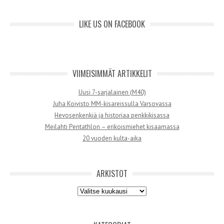
LIKE US ON FACEBOOK
VIIMEISIMMÄT ARTIKKELIT
Uusi 7-sarjalainen (M40)
Juha Koivisto MM-kisareissulla Varsovassa
Hevosenkenkiä ja historiaa penkkikisassa
Meilahti Pentathlon – erikoismiehet kisaamassa
20 vuoden kulta-aika
ARKISTOT
Arkistot