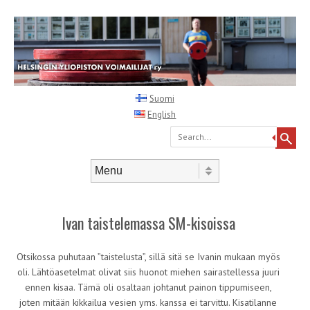
Suomi
English
Search
Skip to content
Menu
Ivan taistelemassa SM-kisoissa
Otsikossa puhutaan ”taistelusta”, sillä sitä se Ivanin mukaan myös
oli. Lähtöasetelmat olivat siis huonot miehen sairastellessa juuri
ennen kisaa. Tämä oli osaltaan johtanut painon tippumiseen,
joten mitään kikkailua vesien yms. kanssa ei tarvittu. Kisatilanne