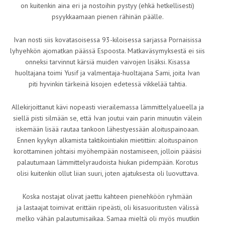
on kuitenkin aina eri ja nostoihin pystyy (ehkä hetkellisesti)
psyykkaamaan pienen rähinän päälle.
Ivan nosti siis kovatasoisessa 93-kiloisessa sarjassa Pornaisissa
lyhyehkön ajomatkan päässä Espoosta. Matkaväsymyksestä ei siis
onneksi tarvinnut kärsiä muiden vaivojen lisäksi. Kisassa
huoltajana toimi Yusif ja valmentaja-huoltajana Sami, joita Ivan
piti hyvinkin tärkeinä kisojen edetessä vikkelää tahtia.
Allekirjoittanut kävi nopeasti vierailemassa lämmittelyalueella ja
siellä pisti silmään se, että Ivan joutui vain parin minuutin välein
iskemään lisää rautaa tankoon lähestyessään aloituspainoaan.
Ennen kyykyn alkamista taktikointiakin mietittiin: aloituspainon
korottaminen johtaisi myöhempään nostamiseen, jolloin pääsisi
palautumaan lämmittelyraudoista hiukan pidempään. Korotus
olisi kuitenkin ollut liian suuri, joten ajatuksesta oli luovuttava.
Koska nostajat olivat jaettu kahteen pienehköön ryhmään
ja lastaajat toimivat erittäin ripeästi, oli kisasuoritusten välissä
melko vähän palautumisaikaa. Samaa mieltä oli myös muutkin