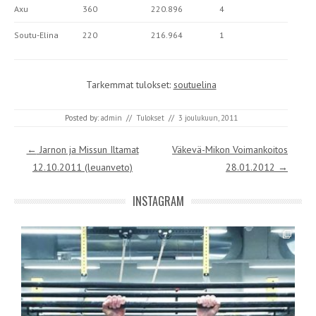
Axu
360
220.896
4
Soutu-Elina
220
216.964
1
Tarkemmat tulokset:
soutuelina
Posted by:
admin
//
Tulokset
//
3 joulukuun, 2011
Post navigation
←
Jarnon ja Missun Iltamat
Väkevä-Mikon Voimankoitos
12.10.2011 (leuanveto)
28.01.2012
→
INSTAGRAM