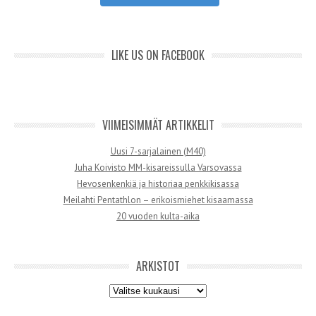
LIKE US ON FACEBOOK
VIIMEISIMMÄT ARTIKKELIT
Uusi 7-sarjalainen (M40)
Juha Koivisto MM-kisareissulla Varsovassa
Hevosenkenkiä ja historiaa penkkikisassa
Meilahti Pentathlon – erikoismiehet kisaamassa
20 vuoden kulta-aika
ARKISTOT
Arkistot