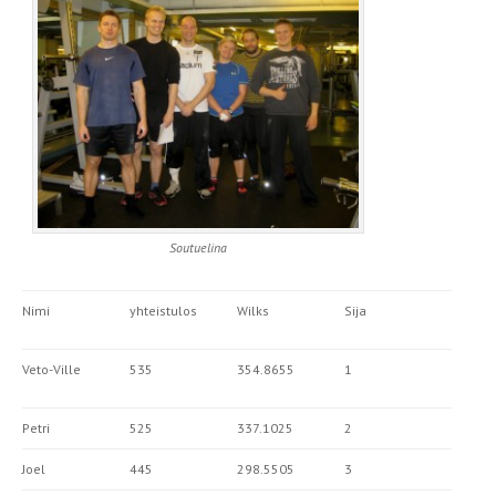
Soutuelina
Nimi
yhteistulos
Wilks
Sija
Veto-Ville
535
354.8655
1
Petri
525
337.1025
2
Joel
445
298.5505
3