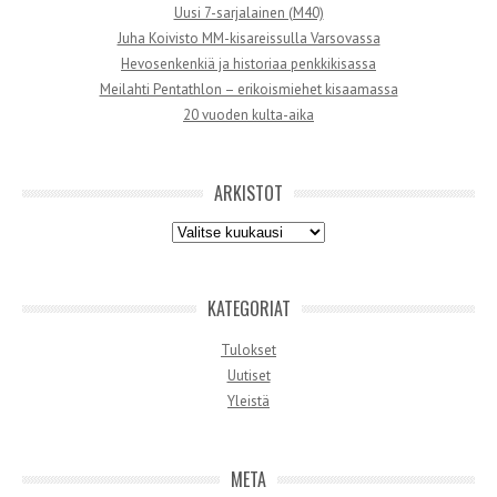
Uusi 7-sarjalainen (M40)
Juha Koivisto MM-kisareissulla Varsovassa
Hevosenkenkiä ja historiaa penkkikisassa
Meilahti Pentathlon – erikoismiehet kisaamassa
20 vuoden kulta-aika
ARKISTOT
Arkistot
KATEGORIAT
Tulokset
Uutiset
Yleistä
META