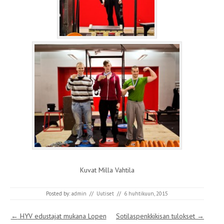
Kuvat Milla Vahtila
Posted by:
admin
//
Uutiset
//
6 huhtikuun, 2015
Post navigation
←
HYV edustajat mukana Lopen
Sotilaspenkkikisan tulokset
→