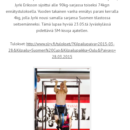
Jyrki Eriksson sijoittui alle 90kg-sarjassa toiseksi 74kg:n
ennätystuloksella. Vuoden takainen vanha ennätys parani kerralla
4kg, jolla Jyrki nousi samalla sarjansa Suomen tilastossa
seitsemänneksi. Tämä lupaa hyvää 23.05.tä Jyväskylässä
pidettäviä SM-kisoja ajatellen.
Tulokset:
http://www.slry.fi/
tulokset/?Kilpailupaiva=2015-
03-
28&Kilpailu=Suomen%20Cup&
Kilpailupaikka=Oulu&Paivays=
28.03.2015