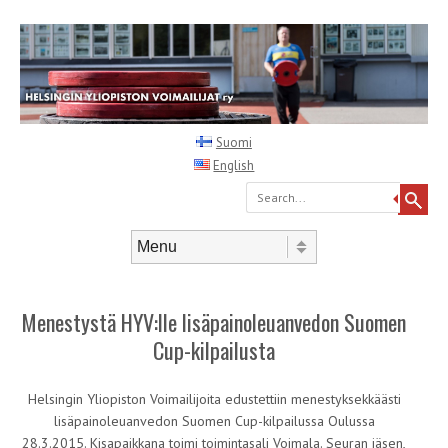
Suomi
English
Search
Skip to content
Menu
Menestystä HYV:lle lisäpainoleuanvedon Suomen
Cup-kilpailusta
Helsingin Yliopiston Voimailijoita edustettiin menestyksekkäästi
lisäpainoleuanvedon Suomen Cup-kilpailussa Oulussa
28.3.2015. Kisapaikkana toimi toimintasali Voimala. Seuran jäsen,