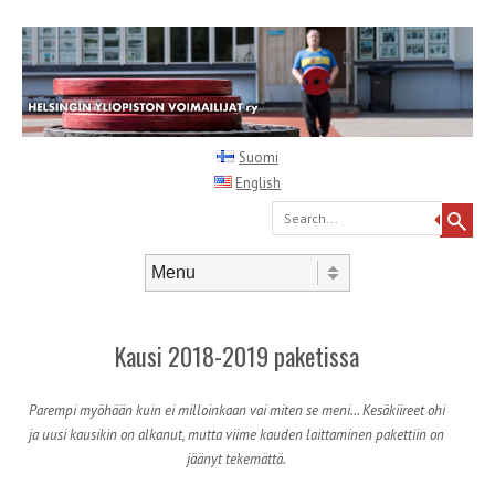
Suomi
English
Search
Skip to content
Menu
Kausi 2018-2019 paketissa
Parempi myöhään kuin ei milloinkaan vai miten se meni… Kesäkiireet ohi
ja uusi kausikin on alkanut, mutta viime kauden laittaminen pakettiin on
jäänyt tekemättä.