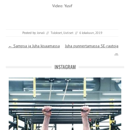
Video: Yusif
Posted by:
Jonali
//
Tulokset
,
Uutiset
//
6 lokakuun, 2019
Post navigation
←
Sampsa ja Juha kisaamassa
Juha punnertamassa SE-rautoja
→
INSTAGRAM