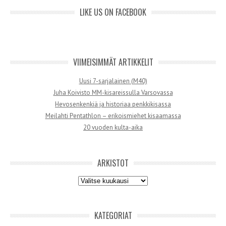
LIKE US ON FACEBOOK
VIIMEISIMMÄT ARTIKKELIT
Uusi 7-sarjalainen (M40)
Juha Koivisto MM-kisareissulla Varsovassa
Hevosenkenkiä ja historiaa penkkikisassa
Meilahti Pentathlon – erikoismiehet kisaamassa
20 vuoden kulta-aika
ARKISTOT
Arkistot
KATEGORIAT