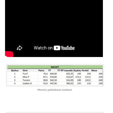
Miesten päätökisan tulokset.