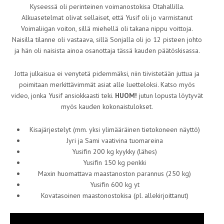
Kyseessä oli perinteinen voimanostokisa Otahallilla.
Alkuasetelmat olivat sellaiset, että Yusif oli jo varmistanut
Voimaliigan voiton, sillä miehellä oli takana nippu voittoja.
Naisilla tilanne oli vastaava, sillä Sonjalla oli jo 12 pisteen johto
ja hän oli naisista ainoa osanottaja tässä kauden päätöskisassa.
Jotta julkaisua ei venytetä pidemmäksi, niin tiivistetään juttua ja
poimitaan merkittävimmät asiat alle luetteloksi. Katso myös
video, jonka Yusif ansiokkaasti teki.
HUOM!
jutun lopusta löytyvät
myös kauden kokonaistulokset.
Kisajärjestelyt (mm. yksi ylimääräinen tietokoneen näyttö)
Jyri ja Sami vaativina tuomareina
Yusifin 200 kg kyykky (lähes)
Yusifin 150 kg penkki
Maxin huomattava maastanoston parannus (250 kg)
Yusifin 600 kg yt
Kovatasoinen maastonostokisa (pl. allekirjoittanut)