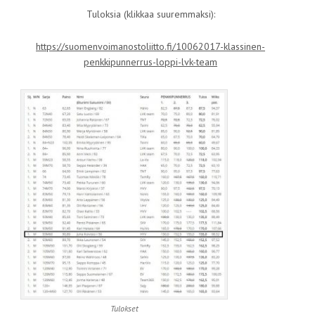
Tuloksia (klikkaa suuremmaksi):
https://suomenvoimanostoliitto.fi/10062017-klassinen-
penkkipunnerrus-loppi-lvk-team
Tulokset