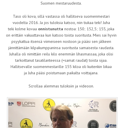
Suomen mestaruudesta.
Taso oli kova, sillä vastassa oli hallitseva suomenmestari
vuodelta 2016. Ja jos tuloksia katsoo, niin tiukaa teki! Juha
teki kolme kovaa
onnistunutta
nostoa: 150; 152,5; 155, joka
on erittäin vakuuttavaa kun katsoo toista suoritusta. Mies sai hyvin
psyykattua itsensä viimeiseen nostoon ja pääsi sen jälkeen
jännittämään kilpakumppaninsa suoritusta samaisesta raudasta.
Juhalla oli nimittäin reilu kilo enemmän lihasmassaa, joka olisi
tarkoittanut tasatilanteessa (=samat raudat) toista sijaa.
Hallitsevalle suomenmestarille 155 kiloa oli kuitenkin liikaa
ja Juha pääsi poistumaan paikalta voittajana.
Scrollaa alemmas tuloksiin ja videoon.