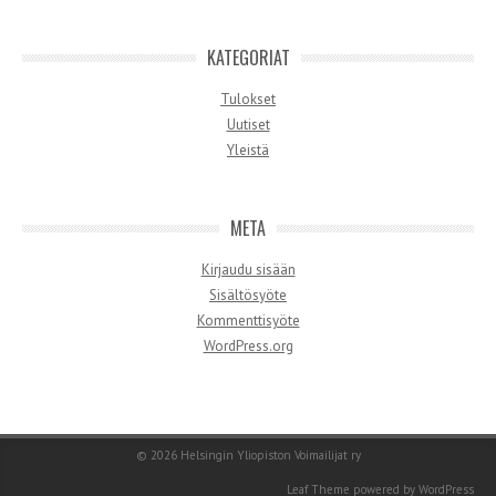
KATEGORIAT
Tulokset
Uutiset
Yleistä
META
Kirjaudu sisään
Sisältösyöte
Kommenttisyöte
WordPress.org
© 2026
Helsingin Yliopiston Voimailijat ry
Leaf Theme
powered by
WordPress