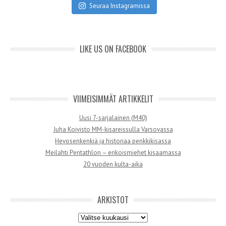
Seuraa Instagramissa
LIKE US ON FACEBOOK
VIIMEISIMMÄT ARTIKKELIT
Uusi 7-sarjalainen (M40)
Juha Koivisto MM-kisareissulla Varsovassa
Hevosenkenkiä ja historiaa penkkikisassa
Meilahti Pentathlon – erikoismiehet kisaamassa
20 vuoden kulta-aika
ARKISTOT
Arkistot