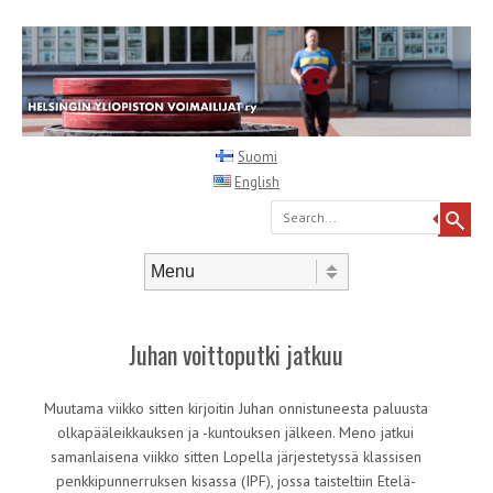
Suomi
English
Search
Skip to content
Menu
Juhan voittoputki jatkuu
Muutama viikko sitten kirjoitin Juhan onnistuneesta paluusta
olkapääleikkauksen ja -kuntouksen jälkeen. Meno jatkui
samanlaisena viikko sitten Lopella järjestetyssä klassisen
penkkipunnerruksen kisassa (IPF), jossa taisteltiin Etelä-