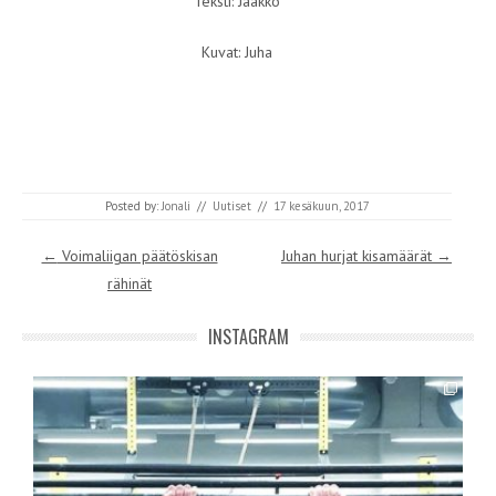
Teksti: Jaakko
Kuvat: Juha
Posted by:
Jonali
//
Uutiset
//
17 kesäkuun, 2017
Post navigation
←
Voimaliigan päätöskisan
Juhan hurjat kisamäärät
→
rähinät
INSTAGRAM