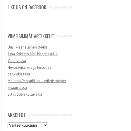
LIKE US ON FACEBOOK
VIIMEISIMMÄT ARTIKKELIT
Uusi 7-sarjalainen (M40)
Juha Koivisto MM-kisareissulla
Varsovassa
Hevosenkenkiä ja historiaa
penkkikisassa
Meilahti Pentathlon – erikoismiehet
kisaamassa
20 vuoden kulta-aika
ARKISTOT
Arkistot