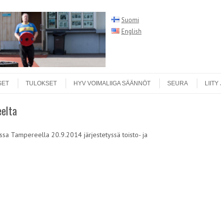
Suomi
English
Search
SET
TULOKSET
HYV VOIMALIIGA SÄÄNNÖT
SEURA
LIITY
eelta
issa Tampereella 20.9.2014 järjestetyssä toisto- ja