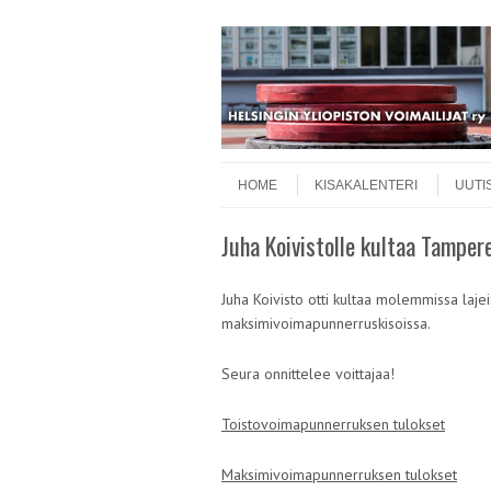
Skip to content
Menu
HOME
KISAKALENTERI
UUTI
Juha Koivistolle kultaa Tamper
Juha Koivisto otti kultaa molemmissa laje
maksimivoimapunnerruskisoissa.
Seura onnittelee voittajaa!
Toistovoima
punnerruksen tulokset
Maksimivoimapunnerruksen tulokset